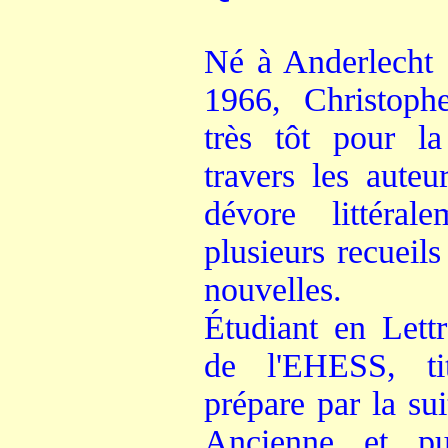
Né
à Anderlecht (
1966, Christoph
très tôt pour l
travers les auteu
dévore littéral
plusieurs recueil
nouvelles.
Étudiant en Lett
de l'EHESS, ti
prépare par la su
Ancienne et pub