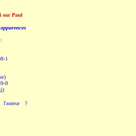
i sur Paul
s apparences
:
88-1
ue)
89-8
ci
)
l'auteur ?