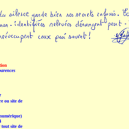
tion
parences
7
re ou site de
 numérique)
4
 tout site de